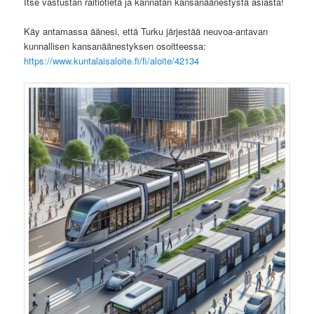
Itse vastustan raitiotietä ja kannatan kansanäänestystä asiasta!
Käy antamassa äänesi, että Turku järjestää neuvoa-antavan
kunnallisen kansanäänestyksen osoitteessa:
https://www.kuntalaisaloite.fi/fi/aloite/42134