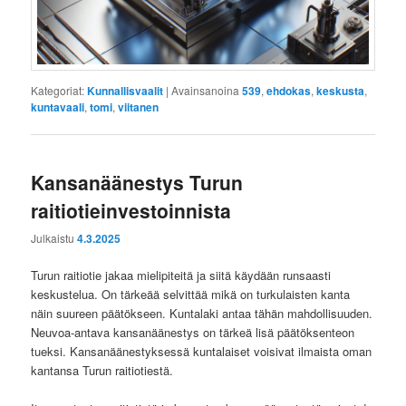
Kategoriat:
Kunnallisvaalit
|
Avainsanoina
539
,
ehdokas
,
keskusta
,
kuntavaali
,
tomi
,
viitanen
Kansanäänestys Turun
raitiotieinvestoinnista
Julkaistu
4.3.2025
Turun raitiotie jakaa mielipiteitä ja siitä käydään runsaasti
keskustelua. On tärkeää selvittää mikä on turkulaisten kanta
näin suureen päätökseen. Kuntalaki antaa tähän mahdollisuuden.
Neuvoa-antava kansanäänestys on tärkeä lisä päätöksenteon
tueksi. Kansanäänestyksessä kuntalaiset voisivat ilmaista oman
kantansa Turun raitiotiestä.