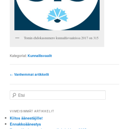
Tomin ehdokasnumero kunnallisvaaleissa 2017 on 315
Kategoriat:
Kunnallisvaalit
Artikkelien
←
Vanhemmat artikkelit
selaus
E
t
s
i
VIIMEISIMMÄT ARTIKKELIT
Kiitos äänestäjille!
Ennakkoäänestys