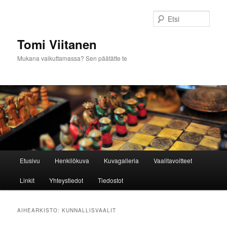
Siirry
Siirry
sisältöön
toissijaiseen
Etsi
sisältöön
Tomi Viitanen
Mukana vaikuttamassa? Sen päätätte te
Päävalikko
Etusivu
Henkilökuva
Kuvagalleria
Vaalitavoitteet
Linkit
Yhteystiedot
Tiedostot
AIHEARKISTO:
KUNNALLISVAALIT