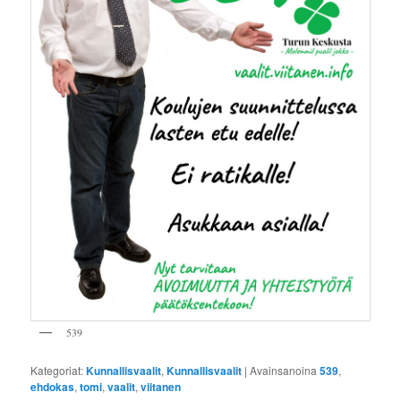
539
Kategoriat:
Kunnallisvaalit
,
Kunnallisvaalit
|
Avainsanoina
539
,
ehdokas
,
tomi
,
vaalit
,
viitanen