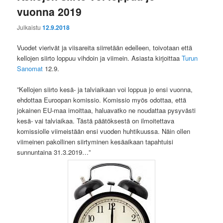
vuonna 2019
Julkaistu
12.9.2018
Vuodet vierivät ja viisareita siirretään edelleen, toivotaan että
kellojen siirto loppuu vihdoin ja viimein. Asiasta kirjoittaa
Turun
Sanomat
12.9.
”Kellojen siirto kesä- ja talviaikaan voi loppua jo ensi vuonna,
ehdottaa Euroopan komissio. Komissio myös odottaa, että
jokainen EU-maa imoittaa, haluavatko ne noudattaa pysyvästi
kesä- vai talviaikaa. Tästä päätöksestä on ilmoitettava
komissiolle viimeistään ensi vuoden huhtikuussa. Näin ollen
viimeinen pakollinen siirtyminen kesäaikaan tapahtuisi
sunnuntaina 31.3.2019…”