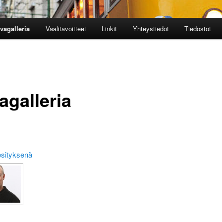
vagalleria
Vaalitavoitteet
Linkit
Yhteystiedot
Tiedostot
agalleria
esityksenä