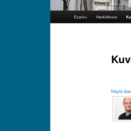
Päävalikko
Etusivu
Henkilökuva
Ku
Kuv
Näytä dia