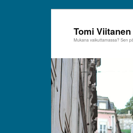
Siirry
sisältöön
Tomi Viitanen
Mukana vaikuttamassa? Sen pää