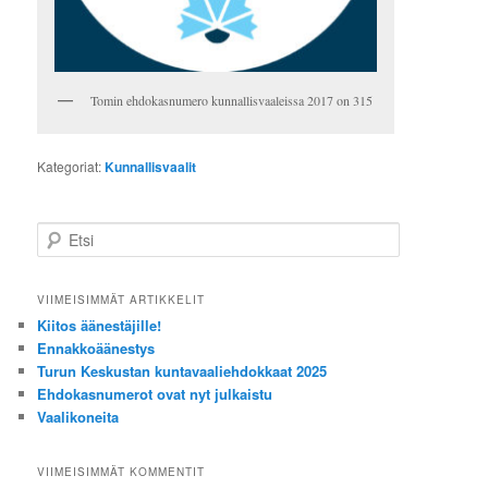
Tomin ehdokasnumero kunnallisvaaleissa 2017 on 315
Kategoriat:
Kunnallisvaalit
E
t
s
i
VIIMEISIMMÄT ARTIKKELIT
Kiitos äänestäjille!
Ennakkoäänestys
Turun Keskustan kuntavaaliehdokkaat 2025
Ehdokasnumerot ovat nyt julkaistu
Vaalikoneita
VIIMEISIMMÄT KOMMENTIT