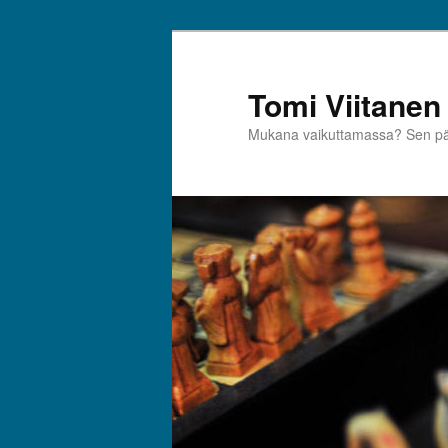
Siirry
sisältöön
Tomi Viitanen
Mukana vaikuttamassa? Sen pää