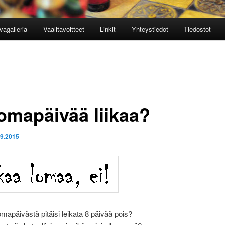
vagalleria
Vaalitavoitteet
Linkit
Yhteystiedot
Tiedostot
lomapäivää liikaa?
.9.2015
omapäivästä pitäisi leikata 8 päivää pois?