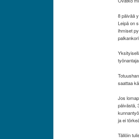
Ovatko muu
8 päivää y
Leipä on s
ihmiset p
palkankorit
Yksityisel
työnantaja
Totuushan 
saattaa kä
Jos lomapäi
päivästä, 
kunnantyön
ja ei törk
Tällöin tu