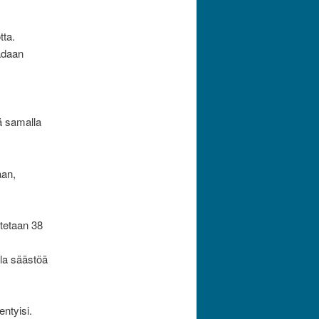
tta.
aadaan
sä samalla
aan,
utetaan 38
la säästöä
ntyisi.