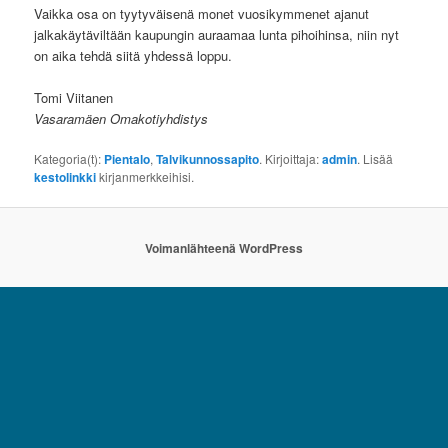
Vaikka osa on tyytyväisenä monet vuosikymmenet ajanut
jalkakäytäviltään kaupungin auraamaa lunta pihoihinsa, niin nyt
on aika tehdä siitä yhdessä loppu.
Tomi Viitanen
Vasaramäen Omakotiyhdistys
Kategoria(t):
Pientalo
,
Talvikunnossapito
. Kirjoittaja:
admin
. Lisää
kestolinkki
kirjanmerkkeihisi.
Voimanlähteenä WordPress