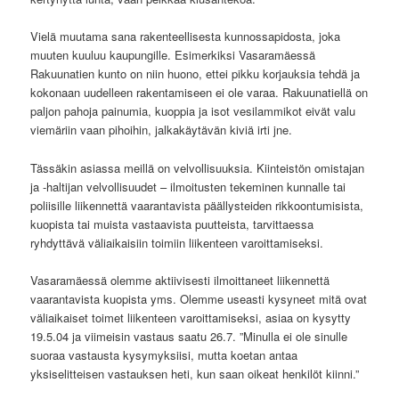
Vielä muutama sana rakenteellisesta kunnossapidosta, joka
muuten kuuluu kaupungille. Esimerkiksi Vasaramäessä
Rakuunatien kunto on niin huono, ettei pikku korjauksia tehdä ja
kokonaan uudelleen rakentamiseen ei ole varaa. Rakuunatiellä on
paljon pahoja painumia, kuoppia ja isot vesilammikot eivät valu
viemäriin vaan pihoihin, jalkakäytävän kiviä irti jne.
Tässäkin asiassa meillä on velvollisuuksia. Kiinteistön omistajan
ja -haltijan velvollisuudet – ilmoitusten tekeminen kunnalle tai
poliisille liikennettä vaarantavista päällysteiden rikkoontumisista,
kuopista tai muista vastaavista puutteista, tarvittaessa
ryhdyttävä väliaikaisiin toimiin liikenteen varoittamiseksi.
Vasaramäessä olemme aktiivisesti ilmoittaneet liikennettä
vaarantavista kuopista yms. Olemme useasti kysyneet mitä ovat
väliaikaiset toimet liikenteen varoittamiseksi, asiaa on kysytty
19.5.04 ja viimeisin vastaus saatu 26.7. ”Minulla ei ole sinulle
suoraa vastausta kysymyksiisi, mutta koetan antaa
yksiselitteisen vastauksen heti, kun saan oikeat henkilöt kiinni.”