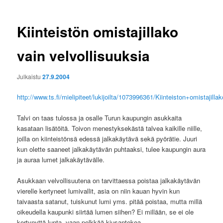
Kiinteistön omistajillako
vain velvollisuuksia
Julkaistu
27.9.2004
http://www.ts.fi/mielipiteet/lukijoilta/1073996361/Kiinteiston+omistajilla
Talvi on taas tulossa ja osalle Turun kaupungin asukkaita
kasataan lisätöitä. Toivon menestyksekästä talvea kaikille niille,
joilla on kiinteistönsä edessä jalkakäytävä sekä pyörätie. Juuri
kun olette saaneet jalkakäytävän puhtaaksi, tulee kaupungin aura
ja auraa lumet jalkakäytävälle.
Asukkaan velvollisuutena on tarvittaessa poistaa jalkakäytävän
vierelle kertyneet lumivallit, asia on niin kauan hyvin kun
taivaasta satanut, tuiskunut lumi yms. pitää poistaa, mutta millä
oikeudella kaupunki siirtää lumen siihen? Ei millään, se ei ole
kertynyttä lunta, vaan pelkkää kiusantekoa.