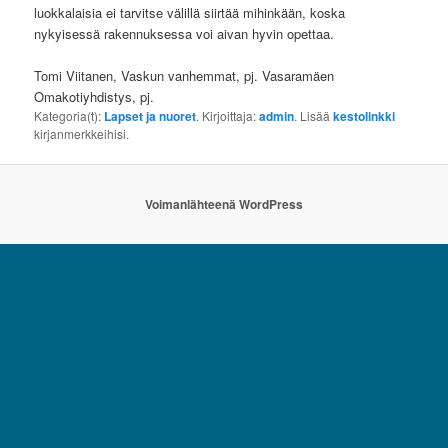
luokkalaisia ei tarvitse välillä siirtää mihinkään, koska
nykyisessä rakennuksessa voi aivan hyvin opettaa.
Tomi Viitanen, Vaskun vanhemmat, pj. Vasaramäen
Omakotiyhdistys, pj.
Kategoria(t):
Lapset ja nuoret
. Kirjoittaja:
admin
. Lisää
kestolinkki
kirjanmerkkeihisi.
Voimanlähteenä WordPress