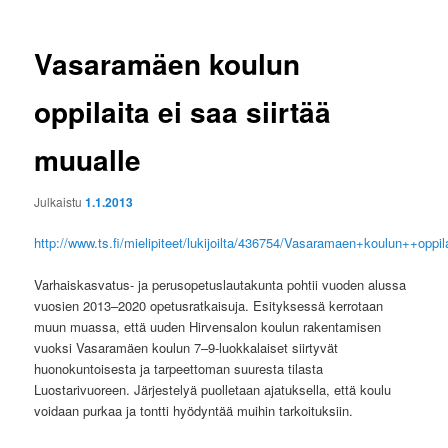
Vasaramäen koulun
oppilaita ei saa siirtää
muualle
Julkaistu
1.1.2013
http://www.ts.fi/mielipiteet/lukijoilta/436754/Vasaramaen+koulun++oppi
Varhaiskasvatus- ja perusopetuslautakunta pohtii vuoden alussa
vuosien 2013–2020 opetusratkaisuja. Esityksessä kerrotaan
muun muassa, että uuden Hirvensalon koulun rakentamisen
vuoksi Vasaramäen koulun 7–9-luokkalaiset siirtyvät
huonokuntoisesta ja tarpeettoman suuresta tilasta
Luostarivuoreen. Järjestelyä puolletaan ajatuksella, että koulu
voidaan purkaa ja tontti hyödyntää muihin tarkoituksiin.