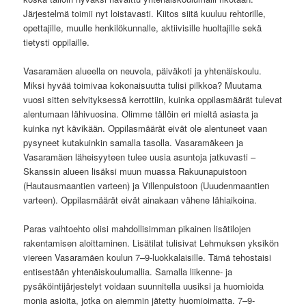
Järjestelmä toimii nyt loistavasti. Kiitos siitä kuuluu rehtorille,
opettajille, muulle henkilökunnalle, aktiivisille huoltajille sekä
tietysti oppilaille.
Vasaramäen alueella on neuvola, päiväkoti ja yhtenäiskoulu.
Miksi hyvää toimivaa kokonaisuutta tulisi pilkkoa? Muutama
vuosi sitten selvityksessä kerrottiin, kuinka oppilasmäärät tulevat
alentumaan lähivuosina. Olimme tällöin eri mieltä asiasta ja
kuinka nyt kävikään. Oppilasmäärät eivät ole alentuneet vaan
pysyneet kutakuinkin samalla tasolla. Vasaramäkeen ja
Vasaramäen läheisyyteen tulee uusia asuntoja jatkuvasti –
Skanssin alueen lisäksi muun muassa Rakuunapuistoon
(Hautausmaantien varteen) ja Villenpuistoon (Uuudenmaantien
varteen). Oppilasmäärät eivät ainakaan vähene lähiaikoina.
Paras vaihtoehto olisi mahdollisimman pikainen lisätilojen
rakentamisen aloittaminen. Lisätilat tulisivat Lehmuksen yksikön
viereen Vasaramäen koulun 7–9-luokkalaisille. Tämä tehostaisi
entisestään yhtenäiskoulumallia. Samalla liikenne- ja
pysäköintijärjestelyt voidaan suunnitella uusiksi ja huomioida
monia asioita, jotka on aiemmin jätetty huomioimatta. 7–9-